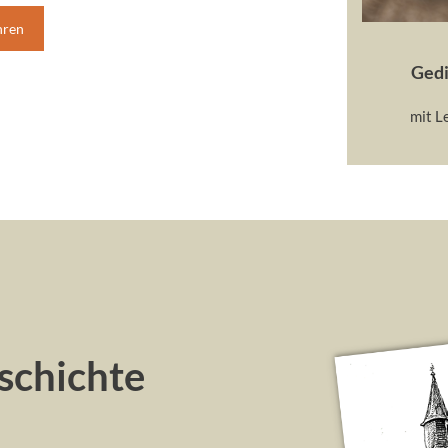
hren
Gedi
mit L
schichte