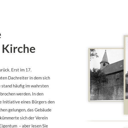
e
 Kirche
urück. Erst im 17.
nten Dachreiter in dem sich
 stand häufig im wahrsten
ebrochen werden. In den
e Initiative eines Bürgers den
rchen gelungen, das Gebäude
h kümmerte sich der Verein
 Eigentum – aber lesen Sie